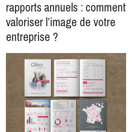
rapports annuels : comment
Rapport d’activité 2024 –
valoriser l’image de votre
AMPP Viala
Une confiance renouvelée de
entreprise ?
l’IPGP pour la mise en page
du rapport annuel 2024
Création des livrets d’accueil
Licence & Masters pour l’IPGP
: une unité visuelle au service
de la cohérence
institutionnelle
Création graphique des
rapports annuels : comment
valoriser l’image de votre
entreprise ?
Bonne année 2025