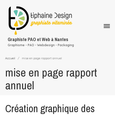
Qui suis-je ?
Mes services
Rapport d’activité
Graphiste PAO et Web à Nantes
conception graphique
Graphisme - PAO - Webdesign - Packaging
Mon portfolio
Mes clients
Accueil
/
mise en page rapport annuel
Blog
mise en page rapport
Contact
annuel
Création graphique des