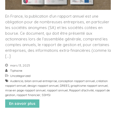
octobre 2025
mars 2025
janvier 2025
En France, la publication d’un rapport annuel est une
obligation pour de nombreuses entreprises, en particulier
novembre 2024
les sociétés anonymes (SA) et les sociétés cotées en
octobre 2024
bourse. Ce document, qui doit être présenté aux
octobre 2023
actionnaires lors de l’assemblée générale, comprend les
comptes annuels, le rapport de gestion et, pour certaines
septembre 2023
entreprises, des informations extra-financières (comme la
mars 2022
[…]
avril 2021
mars 13, 2025
septembre 2020
Tiphaine
Uncategorized
avril 2020
Audencia
,
bilan annuel entreprise
,
conception rapport annuel
,
création
novembre 2019
rapport annuel
,
design rapport annuel
,
DREES
,
graphisme rapport annuel
,
mise en page rapport annuel
,
rapport annuel
,
Rapport d'activité
,
rapport de
avril 2019
gestion
,
rapport financier
,
SSMSI
novembre 2017
En savoir plus
octobre 2017
juin 2017