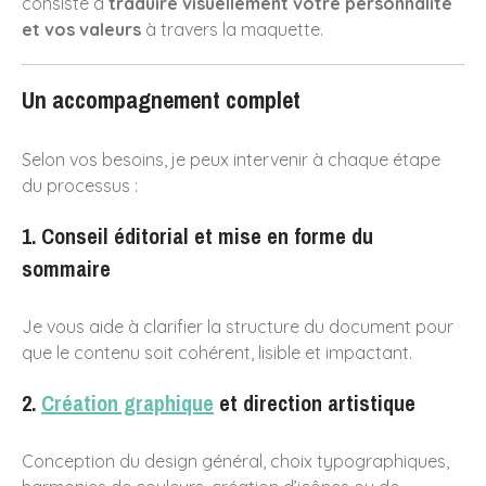
consiste à
traduire visuellement votre personnalité
et vos valeurs
à travers la maquette.
Connexion
Un accompagnement complet
Flux
RSS
des articles
RSS
des commentaires
Selon vos besoins, je peux intervenir à chaque étape
Site de WordPress-FR
du processus :
1. Conseil éditorial et mise en forme du
sommaire
Je vous aide à clarifier la structure du document pour
que le contenu soit cohérent, lisible et impactant.
2.
Création graphique
et direction artistique
Conception du design général, choix typographiques,