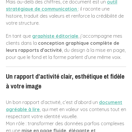
Mais au-delà des chiffres, ce document est un
outil
Bonne année 2025
stratégique de communication
: il raconte une
histoire, traduit des valeurs et renforce la crédibilité de
votre structure.
octobre 2025
En tant que
graphiste éditoriale
, j’accompagne mes
mars 2025
clients dans la
conception graphique complète de
janvier 2025
leurs rapports d’activité
, du design à la mise en page,
pour que le fond et la forme parlent d’une même voix.
novembre 2024
octobre 2024
Un rapport d’activité clair, esthétique et fidèle
octobre 2023
septembre 2023
à votre image
mars 2022
avril 2021
Un bon rapport d’activité, c’est d’abord un
document
agréable à lire
, qui met en valeur vos contenus tout en
septembre 2020
respectant votre identité visuelle.
avril 2020
Mon rôle : transformer des données parfois complexes
novembre 2019
en une
mise en page fluide, élégante et