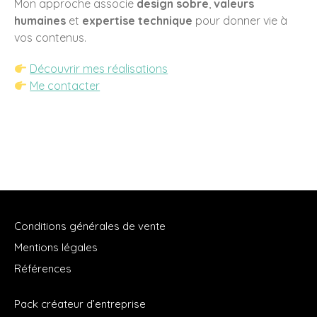
Mon approche associe
design sobre
,
valeurs
humaines
et
expertise technique
pour donner vie à
vos contenus.
Découvrir mes réalisations
Me contacter
Conditions générales de vente
Mentions légales
Références
Pack créateur d’entreprise