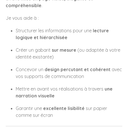
avril 2019
compréhensible
.
novembre 2017
Je vous aide à :
octobre 2017
juin 2017
Structurer les informations pour une
lecture
logique et hiérarchisée
mars 2017
octobre 2016
Créer un gabarit
sur mesure
(ou adaptée à votre
juin 2016
identité existante)
mai 2016
Concevoir un
design percutant et cohérent
avec
avril 2016
vos supports de communication
juin 2015
décembre 2014
Mettre en avant vos réalisations à travers
une
narration visuelle
novembre 2014
septembre 2014
Garantir une
excellente lisibilité
sur papier
août 2014
comme sur écran
juin 2014