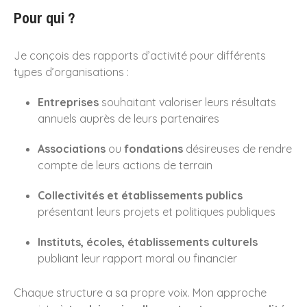
décembre 2013
Pour qui ?
Je conçois des rapports d’activité pour différents
Design produit
types d’organisations :
Edition
Entreprises
souhaitant valoriser leurs résultats
Identité Visuelle
annuels auprès de leurs partenaires
Illustration
Associations
ou
fondations
désireuses de rendre
Illustrations
compte de leurs actions de terrain
Packaging
Packagings
Collectivités et établissements publics
Rapport d'activité et
présentant leurs projets et politiques publiques
catalogue
Instituts, écoles, établissements culturels
Site Web UI / UX
publiant leur rapport moral ou financier
Uncategorized
Vidéo Motion Design
Chaque structure a sa propre voix. Mon approche