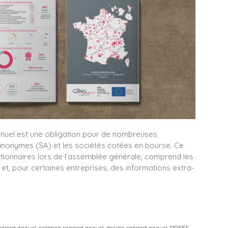
annuel est une obligation pour de nombreuses
s anonymes (SA) et les sociétés cotées en bourse. Ce
ctionnaires lors de l’assemblée générale, comprend les
et, pour certaines entreprises, des informations extra-
apport annuel
,
création rapport annuel
,
design rapport annuel
,
DREES
,