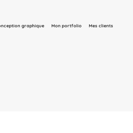
conception graphique
Mon portfolio
Mes clients
Qui suis-je ?
Mes services
Rapport d’activité
conception graphique
Mon portfolio
Mes clients
Blog
Contact