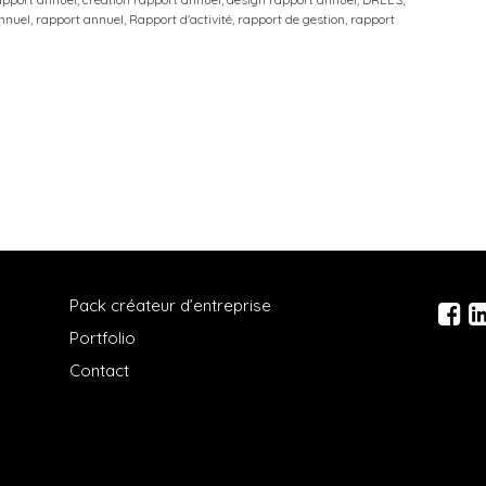
nnuel
,
rapport annuel
,
Rapport d'activité
,
rapport de gestion
,
rapport
Pack créateur d’entreprise
Portfolio
Contact