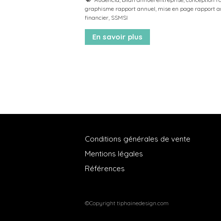
graphisme rapport annuel
,
mise en page rapport a
financier
,
SSMSI
En savoir plus
Conditions générales de vente
Mentions légales
Références
©Copyright tiphainedesign.com