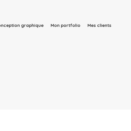
conception graphique
Mon portfolio
Mes clients
Qui suis-je ?
Mes services
Rapport d’activité
conception graphique
Mon portfolio
Mes clients
Blog
Contact