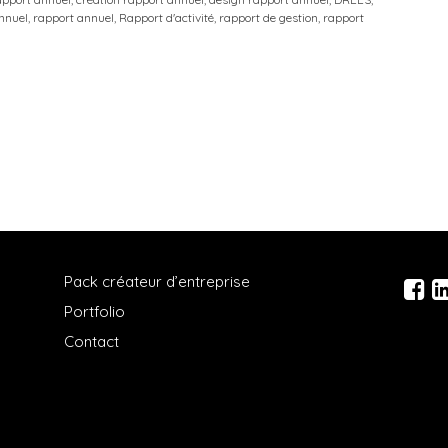
nnuel
,
rapport annuel
,
Rapport d'activité
,
rapport de gestion
,
rapport
Pack créateur d’entreprise
Portfolio
Contact