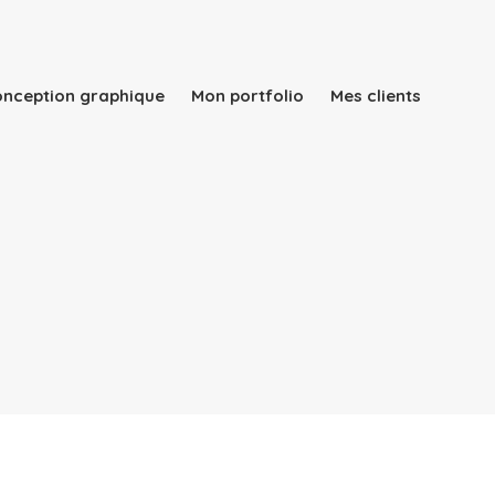
conception graphique
Mon portfolio
Mes clients
Qui suis-je ?
Mes services
Rapport d’activité
conception graphique
Mon portfolio
Mes clients
Blog
Contact