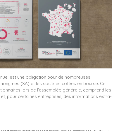
annuel est une obligation pour de nombreuses
s anonymes (SA) et les sociétés cotées en bourse. Ce
ctionnaires lors de l’assemblée générale, comprend les
et, pour certaines entreprises, des informations extra-
apport annuel
,
création rapport annuel
,
design rapport annuel
,
DREES
,