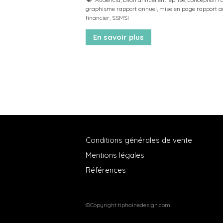
graphisme rapport annuel
,
mise en page rapport a
financier
,
SSMSI
En savoir plus
Conditions générales de vente
Mentions légales
Références
©Copyright tiphainedesign.com