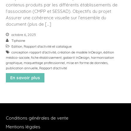
contenus produits par les différents établissements de
mars 2025
l’association (CMPP et SESSAD). Objectifs du projet
janvier 2025
Assurer une cohérence visuelle sur l’ensemble du
document (plus de […]
novembre 2024
octobre 2024
octobre 6, 2025
Tiphaine
octobre 2023
Edition
,
Rapport d'activité et catalogue
septembre 2023
conception rapport d’activité
,
création de modèle InDesign
,
édition
médico-sociale
,
fiche établissement
,
gabarit InDesign
,
harmonisation
mars 2022
graphique
,
maquettage professionnel
,
mise en forme de données
,
avril 2021
publication annuelle
,
Rapport d'activité
septembre 2020
En savoir plus
avril 2020
novembre 2019
avril 2019
novembre 2017
Conditions générales de vente
octobre 2017
Mentions légales
juin 2017