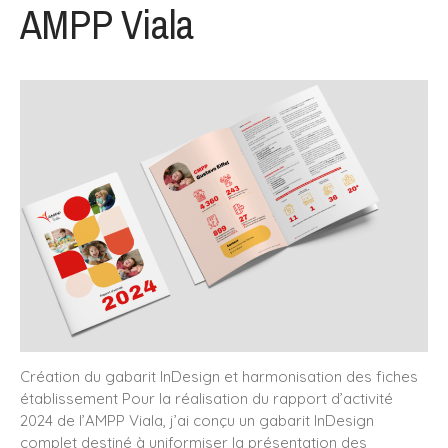
AMPP Viala
Rapport d’activité 2024 –
AMPP Viala
Une confiance renouvelée de
l’IPGP pour la mise en page
du rapport annuel 2024
Création des livrets d’accueil
Licence & Masters pour l’IPGP
: une unité visuelle au service
de la cohérence
institutionnelle
Création graphique des
rapports annuels : comment
valoriser l’image de votre
entreprise ?
Bonne année 2025
Création du gabarit InDesign et harmonisation des fiches
établissement Pour la réalisation du rapport d’activité
2024 de l’AMPP Viala, j’ai conçu un gabarit InDesign
complet destiné à uniformiser la présentation des
octobre 2025