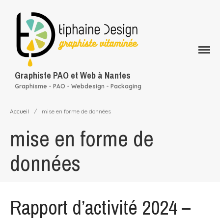
Qui suis-je ?
Mes services
Rapport d’activité
Graphiste PAO et Web à Nantes
conception graphique
Graphisme - PAO - Webdesign - Packaging
Mon portfolio
Mes clients
Accueil
/
mise en forme de données
Blog
mise en forme de
Contact
données
Rapport d’activité 2024 –