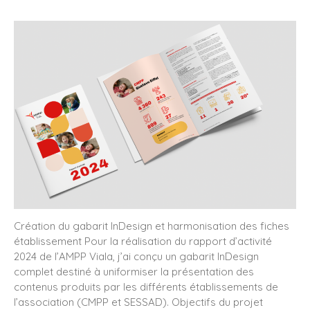
Rapport d’activité 2024 –
AMPP Viala
Une confiance renouvelée de
l’IPGP pour la mise en page
du rapport annuel 2024
Création des livrets d’accueil
Licence & Masters pour l’IPGP
: une unité visuelle au service
de la cohérence
institutionnelle
Création graphique des
rapports annuels : comment
valoriser l’image de votre
entreprise ?
Création du gabarit InDesign et harmonisation des fiches
établissement Pour la réalisation du rapport d’activité
Bonne année 2025
2024 de l’AMPP Viala, j’ai conçu un gabarit InDesign
complet destiné à uniformiser la présentation des
contenus produits par les différents établissements de
l’association (CMPP et SESSAD). Objectifs du projet
octobre 2025