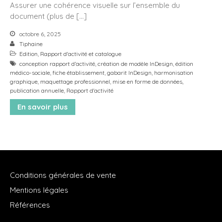
Assurer une cohérence visuelle sur l’ensemble du
mars 2025
document (plus de […]
janvier 2025
octobre 6, 2025
novembre 2024
Tiphaine
Edition
,
Rapport d'activité et catalogue
octobre 2024
conception rapport d’activité
,
création de modèle InDesign
,
édition
octobre 2023
médico-sociale
,
fiche établissement
,
gabarit InDesign
,
harmonisation
graphique
,
maquettage professionnel
,
mise en forme de données
,
septembre 2023
publication annuelle
,
Rapport d'activité
mars 2022
En savoir plus
avril 2021
septembre 2020
avril 2020
novembre 2019
avril 2019
Conditions générales de vente
novembre 2017
Mentions légales
octobre 2017
Références
juin 2017