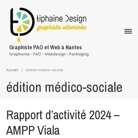
Qui suis-je ?
Mes services
Rapport d’activité
Graphiste PAO et Web à Nantes
conception graphique
Graphisme - PAO - Webdesign - Packaging
Mon portfolio
Mes clients
Accueil
/
édition médico-sociale
Blog
édition médico-sociale
Contact
Rapport d’activité 2024 –
AMPP Viala