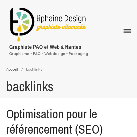
Qui suis-je ?
Mes services
Rapport d’activité
Graphiste PAO et Web à Nantes
conception graphique
Graphisme - PAO - Webdesign - Packaging
Mon portfolio
Mes clients
Accueil
/
backlinks
Blog
backlinks
Contact
Optimisation pour le
référencement (SEO)