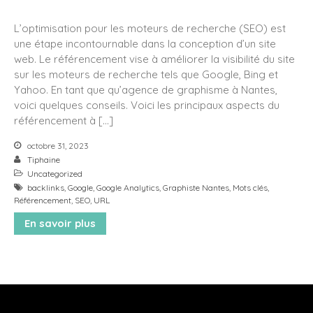
Rapport d’activité 2024 –
L’optimisation pour les moteurs de recherche (SEO) est
AMPP Viala
une étape incontournable dans la conception d’un site
Une confiance renouvelée de
web. Le référencement vise à améliorer la visibilité du site
l’IPGP pour la mise en page
sur les moteurs de recherche tels que Google, Bing et
du rapport annuel 2024
Yahoo. En tant que qu’agence de graphisme à Nantes,
Création des livrets d’accueil
voici quelques conseils. Voici les principaux aspects du
Licence & Masters pour l’IPGP
référencement à […]
: une unité visuelle au service
de la cohérence
octobre 31, 2023
institutionnelle
Tiphaine
Uncategorized
Création graphique des
backlinks
,
Google
,
Google Analytics
,
Graphiste Nantes
,
Mots clés
,
rapports annuels : comment
Référencement
,
SEO
,
URL
valoriser l’image de votre
entreprise ?
En savoir plus
Bonne année 2025
octobre 2025