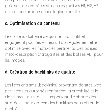
précises, des en-têtes structurés (balises H1, H2, H3,
octobre 2025
etc.) et une arborescence logique du site.
mars 2025
c. Optimisation du contenu
janvier 2025
novembre 2024
Le contenu doit être de qualité, informatif et
octobre 2024
engageant pour les visiteurs. Il doit également être
octobre 2023
optimisé avec les mots-clés pertinents, des balises
septembre 2023
méta-description attrayantes et des balises ALT pour
les images.
mars 2022
avril 2021
d. Création de backlinks de qualité
septembre 2020
avril 2020
Les liens entrants (backlinks) provenant de sites web
novembre 2019
pertinents et autorisés renforcent la crédibilité et le
classement du site. Il est important d’élaborer des
avril 2019
stratégies pour obtenir des backlinks naturels et de
novembre 2017
qualité.