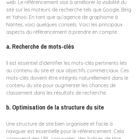
web. Le référencement vise à améliorer la visibilité du
site sur les moteurs de recherche tels que Google, Bing
et Yahoo. En tant que qu’agence de graphisme à
Rapport d’activité 2024 –
Nantes, voici quelques conseils. Voici les principaux
AMPP Viala
aspects du référencement à prendre en compte :
Une confiance renouvelée de
l’IPGP pour la mise en page
a. Recherche de mots-clés
du rapport annuel 2024
Création des livrets d’accueil
Il est essentiel d’identifier les mots-clés pertinents liés
Licence & Masters pour l’IPGP
au contenu du site et aux objectifs commerciaux. Ces
: une unité visuelle au service
mots-clés doivent être intégrés naturellement dans le
de la cohérence
institutionnelle
contenu du site pour augmenter les chances de
classement dans les résultats de recherche.
Création graphique des
rapports annuels : comment
b. Optimisation de la structure du site
valoriser l’image de votre
entreprise ?
Bonne année 2025
Une structure de site bien organisée et facile à
naviguer est essentielle pour le référencement. Cela
comprend des URL conviviales, des balises de titre