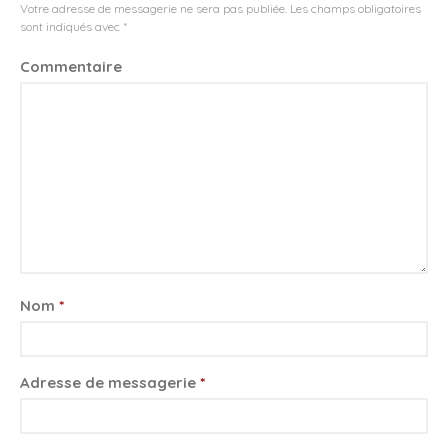
Votre adresse de messagerie ne sera pas publiée.
Les champs obligatoires
Flux
RSS
des articles
sont indiqués avec
*
RSS
des commentaires
Commentaire
Site de WordPress-FR
Nom
*
Adresse de messagerie
*