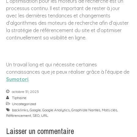
L’optimisation pour les moteurs de recherche est un
processus continu. Il est important de rester à jour
Design produit
avec les dernières tendances et changements
Edition
d’algorithmes des moteurs de recherche afin d’ajuster
Identité Visuelle
la stratégie de référencement du site et d’optimiser
Illustration
continuellement sa visibilité en ligne.
Illustrations
Packaging
Packagings
Un travail long et qui nécessite certaines
connaissances que je peux réaliser grâce à l’équipe de
Rapport d'activité et
catalogue
Sumotori
.
Site Web UI / UX
octobre 31, 2023
Uncategorized
Tiphaine
Uncategorized
Vidéo Motion Design
backlinks
,
Google
,
Google Analytics
,
Graphiste Nantes
,
Mots clés
,
Référencement
,
SEO
,
URL
Laisser un commentaire
Connexion