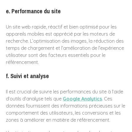
octobre 2017
juin 2017
e. Performance du site
mars 2017
Un site web rapide, réactif et bien optimisé pour les
octobre 2016
appareils mobiles est apprécié par les moteurs de
juin 2016
recherche. L’optimisation des images, la réduction des
mai 2016
temps de chargement et l’amélioration de l’expérience
avril 2016
utilisateur sont des facteurs essentiels pour le
juin 2015
référencement.
décembre 2014
f. Suivi et analyse
novembre 2014
septembre 2014
Il est crucial de suivre les performances du site à l’aide
août 2014
d’outils d’analyse tels que
Google Analytics
. Ces
juin 2014
données fournissent des informations précieuses sur le
comportement des utilisateurs, les conversions et les
décembre 2013
zones à améliorer en matière de référencement.