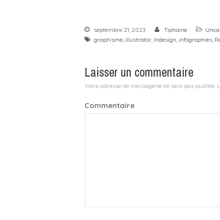
septembre 21, 2023
Tiphaine
Unca
graphisme
,
illustrator
,
Indesign
,
infographies
,
R
Laisser un commentaire
Votre adresse de messagerie ne sera pas publiée.
L
Commentaire