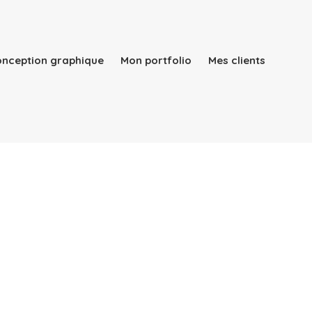
conception graphique
Mon portfolio
Mes clients
Qui suis-je ?
Mes services
Rapport d’activité
conception graphique
Mon portfolio
Mes clients
Blog
Contact