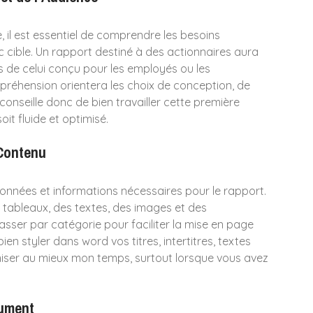
il est essentiel de comprendre les besoins
ic cible. Un rapport destiné à des actionnaires aura
s de celui conçu pour les employés ou les
réhension orientera les choix de conception, de
onseille donc de bien travailler cette première
oit fluide et optimisé.
 Contenu
onnées et informations nécessaires pour le rapport.
 tableaux, des textes, des images et des
classer par catégorie pour faciliter la mise en page
bien styler dans word vos titres, intertitres, textes
miser au mieux mon temps, surtout lorsque vous avez
cument