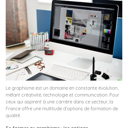
Rapport d’activité 2024 –
AMPP Viala
Une confiance renouvelée de
l’IPGP pour la mise en page
du rapport annuel 2024
Création des livrets d’accueil
Licence & Masters pour l’IPGP
: une unité visuelle au service
de la cohérence
institutionnelle
Le graphisme est un domaine en constante évolution,
Création graphique des
mêlant créativité, technologie et communication. Pour
rapports annuels : comment
valoriser l’image de votre
ceux qui aspirent à une carrière dans ce secteur, la
entreprise ?
France offre une multitude d’options de formation de
Bonne année 2025
qualité.