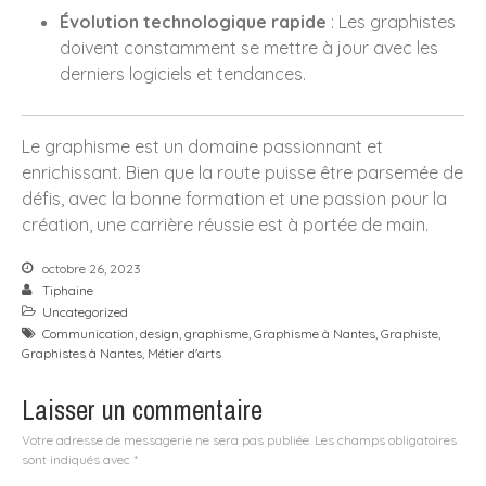
Connexion
Évolution technologique rapide
: Les graphistes
Flux
RSS
des articles
doivent constamment se mettre à jour avec les
RSS
des commentaires
derniers logiciels et tendances.
Site de WordPress-FR
Le graphisme est un domaine passionnant et
enrichissant. Bien que la route puisse être parsemée de
défis, avec la bonne formation et une passion pour la
création, une carrière réussie est à portée de main.
octobre 26, 2023
Tiphaine
Uncategorized
Communication
,
design
,
graphisme
,
Graphisme à Nantes
,
Graphiste
,
Graphistes à Nantes
,
Métier d'arts
Laisser un commentaire
Votre adresse de messagerie ne sera pas publiée.
Les champs obligatoires
sont indiqués avec
*