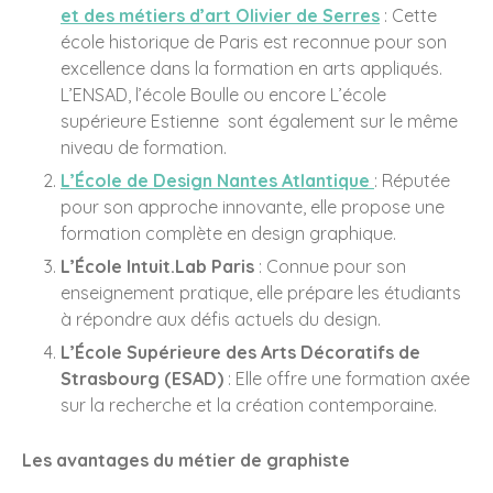
octobre 2017
et des métiers d’art Olivier de Serres
: Cette
école historique de Paris est reconnue pour son
juin 2017
excellence dans la formation en arts appliqués.
mars 2017
L’ENSAD, l’école Boulle ou encore L’école
octobre 2016
supérieure Estienne sont également sur le même
juin 2016
niveau de formation.
mai 2016
L’École de Design Nantes Atlantique
: Réputée
pour son approche innovante, elle propose une
avril 2016
formation complète en design graphique.
juin 2015
L’École Intuit.Lab Paris
: Connue pour son
décembre 2014
enseignement pratique, elle prépare les étudiants
novembre 2014
à répondre aux défis actuels du design.
septembre 2014
L’École Supérieure des Arts Décoratifs de
août 2014
Strasbourg (ESAD)
: Elle offre une formation axée
juin 2014
sur la recherche et la création contemporaine.
décembre 2013
Les avantages du métier de graphiste