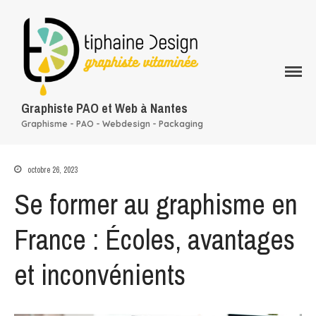
Qui suis-je ?
Graphiste PAO et Web à Nantes
Mes services
Graphisme - PAO - Webdesign - Packaging
Rapport d’activité
conception graphique
octobre 26, 2023
Mon portfolio
Se former au graphisme en
Mes clients
Blog
France : Écoles, avantages
Contact
et inconvénients