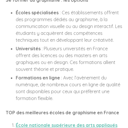
Se former au graphisme : les options
Écoles spécialisées
: Ces établissements offrent
octobre 2025
des programmes dédiés au graphisme, à la
mars 2025
communication visuelle ou au design interactif. Les
janvier 2025
étudiants y acquièrent des compétences
novembre 2024
techniques tout en développant leur créativité.
octobre 2024
Universités
: Plusieurs universités en France
offrent des licences ou des masters en arts
octobre 2023
graphiques ou en design. Ces formations allient
septembre 2023
souvent théorie et pratique.
mars 2022
Formations en ligne
: Avec l’avènement du
avril 2021
numérique, de nombreux cours en ligne de qualité
septembre 2020
sont disponibles pour ceux qui préfèrent une
avril 2020
formation flexible.
novembre 2019
TOP des meilleures écoles de graphisme en France
avril 2019
novembre 2017
École nationale supérieure des arts appliqués