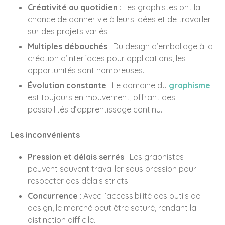
Créativité au quotidien
: Les graphistes ont la
chance de donner vie à leurs idées et de travailler
Design produit
sur des projets variés.
Edition
Multiples débouchés
: Du design d’emballage à la
Identité Visuelle
création d’interfaces pour applications, les
Illustration
opportunités sont nombreuses.
Illustrations
Évolution constante
: Le domaine du
graphisme
Packaging
est toujours en mouvement, offrant des
possibilités d’apprentissage continu.
Packagings
Rapport d'activité et
catalogue
Les inconvénients
Site Web UI / UX
Pression et délais serrés
: Les graphistes
Uncategorized
peuvent souvent travailler sous pression pour
Vidéo Motion Design
respecter des délais stricts.
Concurrence
: Avec l’accessibilité des outils de
design, le marché peut être saturé, rendant la
distinction difficile.