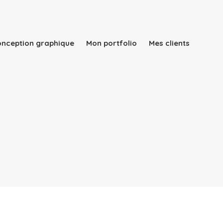
conception graphique
Mon portfolio
Mes clients
Qui suis-je ?
Mes services
Rapport d’activité
conception graphique
Mon portfolio
Mes clients
Blog
Contact