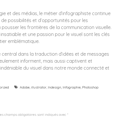
gie et des médias, le métier d’infographiste continue
 de possibilités et d’opportunités pour les
 pousser les frontières de la communication visuelle.
nsatiable et une passion pour le visuel sont les clés
tier emblématique.
e central dans la traduction d’idées et de messages
seulement informent, mais aussi captivent et
ce indéniable du visuel dans notre monde connecté et
orized
Adobe
,
illustrator
,
Indesign
,
Infographie
,
Photoshop
es champs obligatoires sont indiqués avec
*