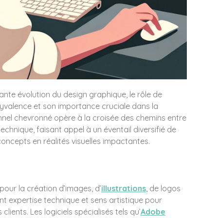
nte évolution du design graphique, le rôle de
olyvalence et son importance cruciale dans la
nnel chevronné opère à la croisée des chemins entre
 technique, faisant appel à un éventail diversifié de
ncepts en réalités visuelles impactantes.
our la création d’images, d’
illustrations
, de logos
nt expertise technique et sens artistique pour
ients. Les logiciels spécialisés tels qu’
Adobe