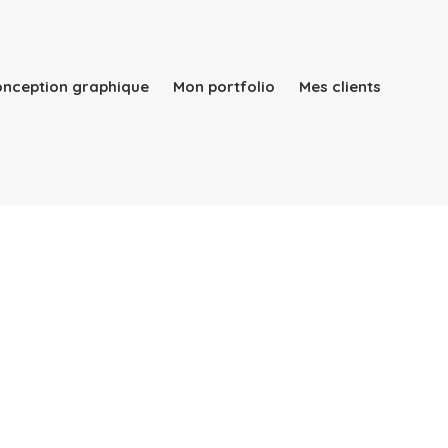
conception graphique
Mon portfolio
Mes clients
Qui suis-je ?
Mes services
Rapport d’activité
conception graphique
Mon portfolio
Mes clients
Blog
Contact