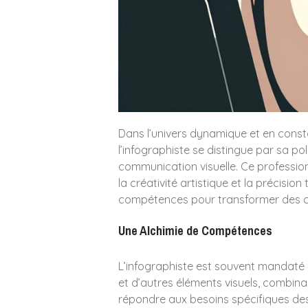
Dans l’univers dynamique et en consta
l’infographiste se distingue par sa p
communication visuelle. Ce professio
la créativité artistique et la précision
compétences pour transformer des co
Une Alchimie de Compétences
L’infographiste est souvent mandaté p
et d’autres éléments visuels, combina
répondre aux besoins spécifiques des cl