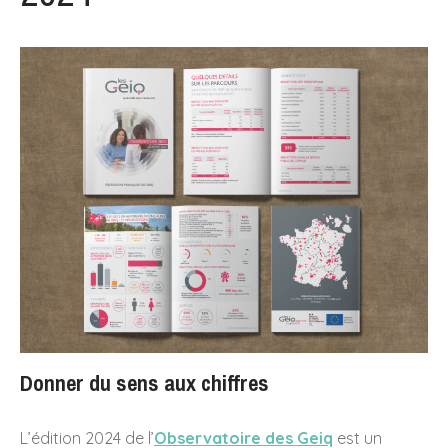
Rapport d’activité 2024 –
AMPP Viala
Une confiance renouvelée de
l’IPGP pour la mise en page
du rapport annuel 2024
Création des livrets d’accueil
Licence & Masters pour l’IPGP
: une unité visuelle au service
de la cohérence
institutionnelle
Création graphique des
rapports annuels : comment
Donner du sens aux chiffres
valoriser l’image de votre
entreprise ?
Bonne année 2025
L’édition 2024 de l’
Observatoire des Geiq
est un