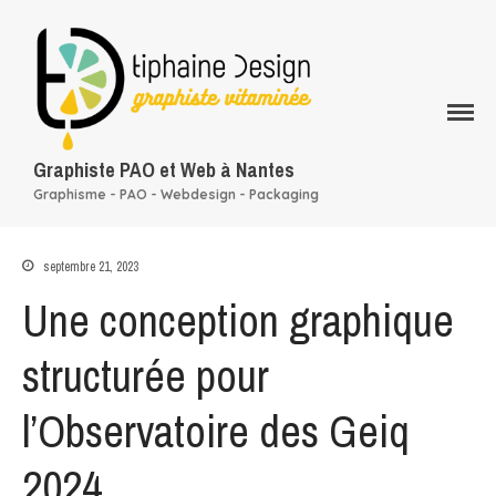
Graphiste PAO et Web à Nantes
Qui suis-je ?
Graphisme - PAO - Webdesign - Packaging
Mes services
Rapport d’activité
septembre 21, 2023
conception graphique
Une conception graphique
Mon portfolio
Mes clients
structurée pour
Blog
Contact
l’Observatoire des Geiq
2024