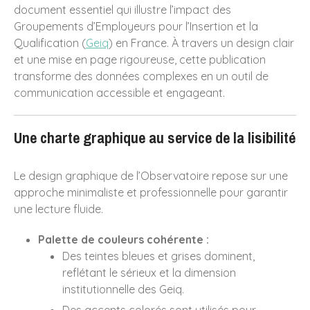
document essentiel qui illustre l’impact des
Groupements d’Employeurs pour l’Insertion et la
Qualification (
Geiq
) en France. À travers un design clair
octobre 2025
et une mise en page rigoureuse, cette publication
transforme des données complexes en un outil de
mars 2025
communication accessible et engageant.
janvier 2025
novembre 2024
Une charte graphique au service de la lisibilité
octobre 2024
octobre 2023
Le design graphique de l’Observatoire repose sur une
septembre 2023
approche minimaliste et professionnelle pour garantir
mars 2022
une lecture fluide.
avril 2021
Palette de couleurs cohérente :
septembre 2020
Des teintes bleues et grises dominent,
avril 2020
reflétant le sérieux et la dimension
novembre 2019
institutionnelle des Geiq.
avril 2019