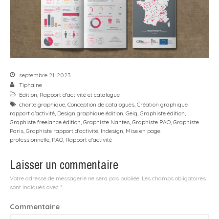
septembre 21, 2023
Tiphaine
Edition
,
Rapport d'activité et catalogue
charte graphique
,
Conception de catalogues
,
Création graphique
rapport d’activité
,
Design graphique édition
,
Geiq
,
Graphiste édition
,
Graphiste freelance édition
,
Graphiste Nantes
,
Graphiste PAO
,
Graphiste
Paris
,
Graphiste rapport d’activité
,
Indesign
,
Mise en page
professionnelle
,
PAO
,
Rapport d'activité
Laisser un commentaire
Votre adresse de messagerie ne sera pas publiée.
Les champs obligatoires
sont indiqués avec
*
Commentaire