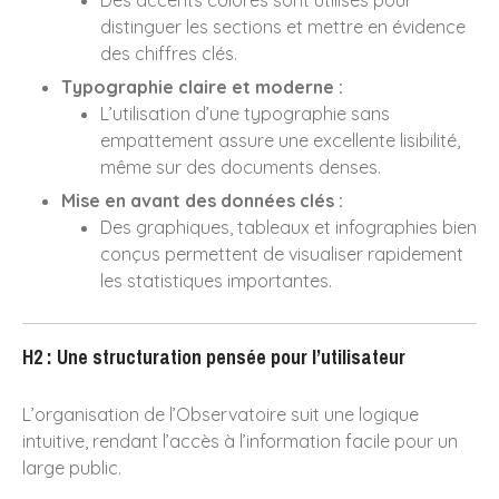
Des accents colorés sont utilisés pour
novembre 2017
distinguer les sections et mettre en évidence
octobre 2017
des chiffres clés.
juin 2017
Typographie claire et moderne :
L’utilisation d’une typographie sans
mars 2017
empattement assure une excellente lisibilité,
octobre 2016
même sur des documents denses.
juin 2016
Mise en avant des données clés :
mai 2016
Des graphiques, tableaux et infographies bien
avril 2016
conçus permettent de visualiser rapidement
juin 2015
les statistiques importantes.
décembre 2014
novembre 2014
H2 : Une structuration pensée pour l’utilisateur
septembre 2014
août 2014
L’organisation de l’Observatoire suit une logique
intuitive, rendant l’accès à l’information facile pour un
juin 2014
large public.
décembre 2013