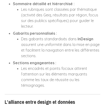
Sommaire détaillé et hiérarchisé :
Les rubriques sont classées par thématique
(activité des Geiq, résultats par région, focus
Design produit
sur des publics spécifiques) pour guider le
Edition
lecteur.
Identité Visuelle
Gabarits personnalisés :
Illustration
Des gabarits standardisés dans
InDesign
assurent une uniformité dans la mise en page
Illustrations
et facilitent la navigation entre les différentes
Packaging
sections.
Packagings
Sections engageantes :
Rapport d'activité et
Les encadrés et points focaux attirent
catalogue
l’attention sur les éléments marquants
Site Web UI / UX
comme les taux de réussite ou les
Uncategorized
témoignages.
Vidéo Motion Design
L’alliance entre design et données