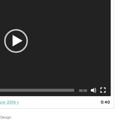
00:00
ux-2016 »
0:40
 Design