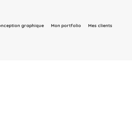
conception graphique
Mon portfolio
Mes clients
Qui suis-je ?
Mes services
Rapport d’activité
conception graphique
Mon portfolio
Mes clients
Blog
Contact