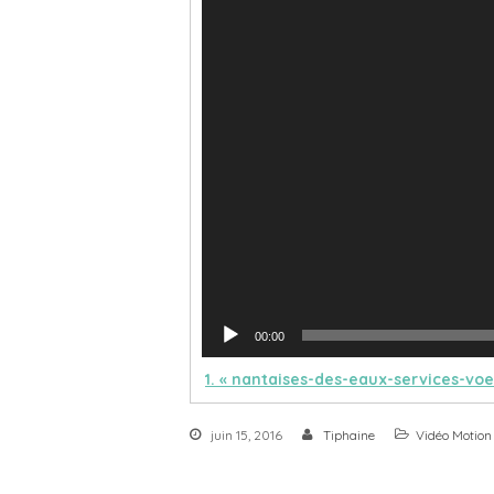
00:00
1.
« nantaises-des-eaux-services-voe
juin 15, 2016
Tiphaine
Vidéo Motion